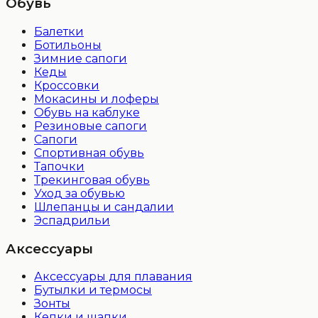
Обувь
Балетки
Ботильоны
Зимние сапоги
Кеды
Кроссовки
Мокасины и лоферы
Обувь на каблуке
Резиновые сапоги
Сапоги
Спортивная обувь
Тапочки
Трекинговая обувь
Уход за обувью
Шлепанцы и сандалии
Эспадрильи
Аксессуары
Аксессуары для плавания
Бутылки и термосы
Зонты
Кепки и шапки