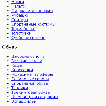
Носки
Пальто
Пиджаки и костюмы
Рубашки
Свитера
Спортивные костюмы
Термобельё
Толстовки
Футболки и поло
Обувь
Высокие сапоги
Зимние сапоги
Кеды
Кроссовки
Мокасины и лоферы
Резиновые сапоги
Спортивная обувь
Тапочки
Трекинговая обувь
Шлепанцы и сандалии
Эспадрильи