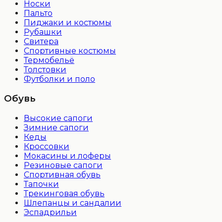
Носки
Пальто
Пиджаки и костюмы
Рубашки
Свитера
Спортивные костюмы
Термобельё
Толстовки
Футболки и поло
Обувь
Высокие сапоги
Зимние сапоги
Кеды
Кроссовки
Мокасины и лоферы
Резиновые сапоги
Спортивная обувь
Тапочки
Трекинговая обувь
Шлепанцы и сандалии
Эспадрильи