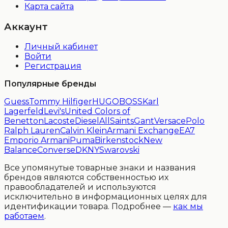
Карта сайта
Аккаунт
Личный кабинет
Войти
Регистрация
Популярные бренды
Guess
Tommy Hilfiger
HUGO
BOSS
Karl
Lagerfeld
Levi's
United Colors of
Benetton
Lacoste
Diesel
AllSaints
Gant
Versace
Polo
Ralph Lauren
Calvin Klein
Armani Exchange
EA7
Emporio Armani
Puma
Birkenstock
New
Balance
Converse
DKNY
Swarovski
Все упомянутые товарные знаки и названия
брендов являются собственностью их
правообладателей и используются
исключительно в информационных целях для
идентификации товара. Подробнее —
как мы
работаем
.