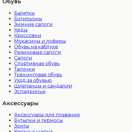
Обувь
Балетки
Ботильоны
Зимние сапоги
Кеды
Кроссовки
Мокасины и лоферы
Обувь на каблуке
Резиновые сапоги
Сапоги
Спортивная обувь
Тапочки
Трекинговая обувь
Уход за обувью
Шлепанцы и сандалии
Эспадрильи
Аксессуары
Аксессуары для плавания
Бутылки и термосы
Зонты
Кепки и шапки